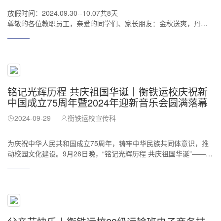
放假时间：2024.09.30--10.07共8天
尊敬的各位教职员工，亲爱的同学们、家长朋友：金秋送爽，丹桂
飘香，2024年国庆，根据国务院办公厅《关于2024年国庆节假日安
排的通知》精神，我校国庆节放假安排通知如下：2024年9月30日
至10月7日为放假时间。2024年10月11日上周一的课。2024年10月
12日上周五的课。放假期间，各位家长在欢度佳节的同时，务必提
醒孩子注意交通安全，做好防溺水、防电诈等安全教育工作，引导
孩子合理安排假期学习生活，劳逸结合，借助假期多陪伴交流，多
铭记光辉历程 共庆祖国华诞丨衡铁运校庆祝新
接纳鼓励，和谐亲子
中国成立75周年暨2024年迎新音乐会圆满落幕
2024-09-29
衡铁运校宣传科
为庆祝中华人民共和国成立75周年，铸牢中华民族共同体意识，推
动校园文化建设。9月28日晚，“铭记光辉历程 共庆祖国华诞”——衡
铁运校庆祝新中国成立75周年暨2024年迎新晚会在学校操场圆满举
行。学校校长黄章省、党支部书记黄建国、常务副校长曾文文、副
校长祝雯、李昕、万彩霞与2024级全体新生齐聚一堂，共赴这场青
春盛会。