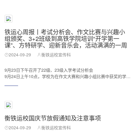
铁运心周报丨考试分析会、作文比赛与兴趣小
组颁奖、3+2班级到高铁学院培训“开学第一
课”、方特研学、迎新音乐会，活动满满的一周
2024-09-29
衡铁运校宣传科
9月23日下午召开了22级、23级入学考试分析会
9月24日上午10点，学校为在作文大赛和兴趣小组比赛中获奖的学生
颁发奖状
9月25日上午，3+2班级师生前往湖南高速铁路职业技术学院参观培
训“开学第一课”
9月26日，24级学生前往长沙方特东方神画开展 “绘千年神画 传东方
文明”主题社会实践教育活动
9月28日晚，“铭记光辉历程，共庆祖国华诞”衡铁运校庆祝新中国成
衡铁运校国庆节放假通知及注意事项
立75周年活动暨迎新音乐会
我校教务处组织各班级学习委员进行“踏实严谨，求真务实”作业抽检
2024-09-29
衡铁运校宣传科