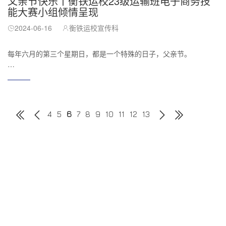
父亲节快乐丨衡铁运校23级运输班电子商务技
能大赛小组倾情呈现
2024-06-16
衡铁运校宣传科
每年六月的第三个星期日，都是一个特殊的日子，父亲节。
父亲这两个字，可以很轻，轻到一日三餐，也可以很重，重到顶天
立地，但无论如何，它都围绕着两个字，责任。铁运校学子们的父
亲秉承着履行责任，为了让孩子有一个更光明的未来，将孩子送到
铁运校，而铁运校的所有教职工与校领导，也秉承着履行责任，爱
4
5
6
7
8
9
10
11
12
13
生如子，蜡炬成灰泪始干。
首页
上一页
下一页
尾页