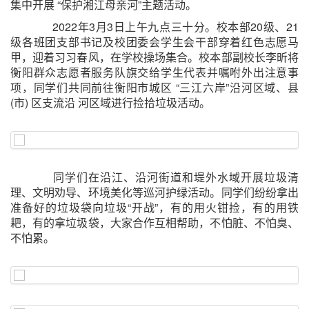
集中开展 “保护湘江母亲河”主题活动。
2022年3月3日上午九点三十分。校本部20级、21
级各班团支部书记及校团委会学生会干部穿着红色志愿马
甲，迎着习习春风，在学校操场集合。校本部副校长李昕将
衡阳群众志愿者服务队旗交给学生代表并嘱咐外出注意事
项，同学们共同前往衡阳市城区 “三江六岸”沿河区域、县
(市) 区支流沿 河区域进行捡拾垃圾活动。
同学们在沿江、沿河街道和堤外水域开展垃圾清
理、文明劝导、环境美化等巡河护绿活动。同学们纷纷拿出
准备好的垃圾袋向垃圾“开战”，有的用火钳捡，有的用铁
耙，有的拿垃圾袋，大家合作互相帮助，不怕脏、不怕臭、
不怕累。